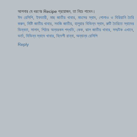
আপনার যে ধরণের Recipe প্রয়োজন, তা নিচে পাবেন।
ঈদ রেসিপি
,
ইফতারী
,
মাছ জাতীয় খাবার
,
মাংসের স্বাদ
,
পোলাও ও বিরিয়ানি তৈরি
করুন
,
মিষ্টি জাতীয় খাবার
,
সবজি জাতীয়
,
হালুয়ার বিভিন্ন স্বাদ
,
রুটি তৈরিতে স্বাদের
ভিন্নতা
,
সালাদ
,
পিঠার অন্যরকম পদ্ধতি
,
কেক
,
ঝাল জাতীয় খাবার
,
সস/টক এখানে
,
ভর্তা
,
বিভিন্ন স্বাদে খাবার
,
বিদেশী রান্না
,
অন্যান্য রেসিপি
Reply