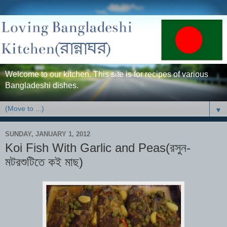
Welcome to our kitchen. This site is for recipes of various
Bangladeshi dishes.
▼
SUNDAY, JANUARY 1, 2012
Koi Fish With Garlic and Peas(রসুন-
মটরশুটিতে কই মাছ)