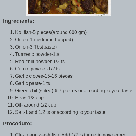
Ingredients:
Koi fish-5 pieces(around 600 gm)
Onion-1 medium(chopped)
Onion-3 Tbs(paste)
Turmeric powder-1ts
Red chili powder-1/2 ts
Cumin powder-1/2 ts
Garlic cloves-15-16 pieces
Garlic paste-1 ts
Green chili(slited)-6-7 pieces or according to your taste
Peas-1/2 cup
Oil- around 1/2 cup
Salt-1 and 1/2 ts or according to your taste
Procedure:
Clean and wash fish. Add 1/2 ts turmeric powder,red